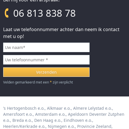
06 813 838 78
Laat uw telefoonnummer achter dan neem ik contact
met u op!
Velden gemarkeerd met een
*
zijn verplicht
’s Hertogenbosch e.o.
Alkmaar e.o.
Almere Lelystad e.o.
Amersfoort e.o.
Amsterdam e.o.
Apeldoorn Deventer Zutphen
e.o.
Breda e.o.
Den Haag e.o.
Eindhoven e.o.
Heerlen/Kerkrade e.o.
Nijmegen e.o.
Provincie Zeeland